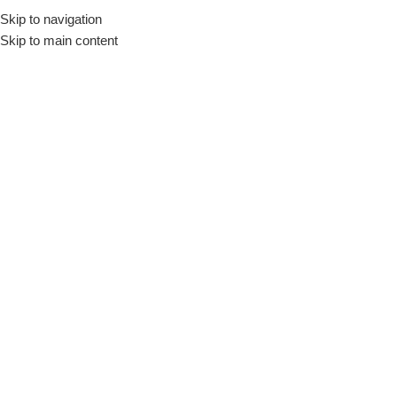
Skip to navigation
Skip to main content
Kilit / Silindir
Ana Sayfa
/
Kilitler
/
Kilit / Silindir
YMK 20mm Sarı Boyalı Döküm
Asma Kilit
Kilit / Silindir
YMK
Stokta var
Fiyatları görmek için giriş
yapınız