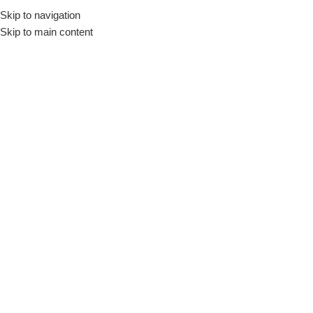
Skip to navigation
Skip to main content
Fırçalar
Ana Sayfa
/
El Aletleri
/
Fırçalar
Burgulu Çanak Fırça – 65 mm
Fırçalar
Stokta var
Fiyatları görmek için giriş
yapınız
SKU:
5016-1