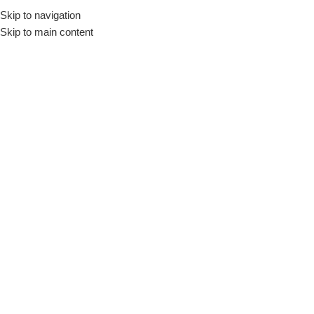
Skip to navigation
Skip to main content
Zincirler
Ana Sayfa
/
Kilitler
/
Zincirler
Motor Zinciri – 3/8 x 0.50 72
Diş
Zincirler
Stokta var
Fiyatları görmek için giriş
yapınız
SKU:
4191-5