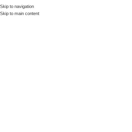
Skip to navigation
Skip to main content
Buat Açma
Ana Sayfa
/
Deliciler
/
Buat Açma
Buat Açma Adaptörü – 400
mm
Buat Açma
Stokta var
Fiyatları görmek için giriş
yapınız
SKU:
766