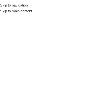
Skip to navigation
Skip to main content
Aradığınız Selsil Hangisi?
Selsil'leri keşfedin.
Selsil'leri keşfedin.
Satın al
Bayi Girişi