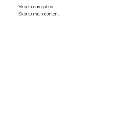
Hakkımızda
Skip to navigation
İletişim
Skip to main content
Tüm Kategoriler
Mağaza
Ana Sayfa
/
Mağaza
Genel