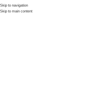
Skip to navigation
Skip to main content
Kalemler
Ana Sayfa
/
Metre ve Ölçü Aletleri
/
Kalemler
Yuma Koli Kalemi – Kesik Uç,
Kırmızı
Kalemler
Yuma
Stokta var
Fiyatları görmek için giriş
yapınız