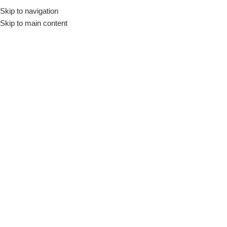
Skip to navigation
Skip to main content
Köpük
Ana Sayfa
/
Ürünler “Köpük” olarak etiketlendi
Genel
Deliciler
Selsil Tam Dolum Montaj
Köpüğü 845gr
Kimyasallar
,
Poliüretan Köpükler
Selsil
Ön Sipariş Mevcut