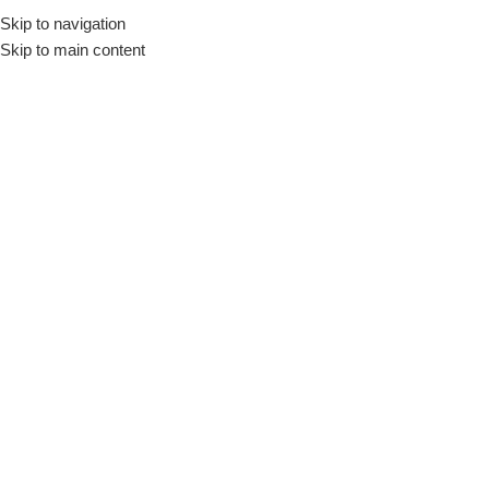
Skip to navigation
Skip to main content
Alçı
Ana Sayfa
/
Ürünler “Alçı” olarak etiketlendi
Genel
Deliciler
Dekor Sıva ve Alçı Teknesi –
71 x 48×5 x 24.5cm, 50L
İnşaat Ekipmanları
Hassan Dekor
Stokta yok